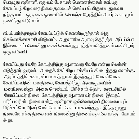
பொழுது எதிராளி எதுவும் பேசாமல் மெளனத்தைக் காப்பது
கோபப்படுகிறவரை நிலைகுலையச் செய்ய பெரிதளவு துணை
நிற்குமாம். ஒரு கை ஓசையில் கொஞ்ச நேரத்தில் அவர் கோபமும்
தணிந்து விடுமாம்.
எப்பப்பார்த்தாலும் கோபப்பட்டுக் கொண்டிருந்தால் அது
செல்லாக்காசாகி விடுமாம். அதனாலே அளவு தெரிஞ்சு அப்பப்போ
இல்லை எப்பவோன்னு கைக்கொள்றது புத்திசாலித்தனம் என்கிறார்
ஒரு விவேகி.
கோபிப்பது வேறே கோபத்திற்கு ஆளாவது வேறே என்று லெக்சர்
எடுத்தார் ஒருவர். அதைக் கேட்கிற பாக்கியம் கிடைத்தது எனக்கு.
ஆரம்பத்தில் சுவாரஸ்யமாகத் தான் இருந்தது; போகப்போக
கோபிப்பவரின் மனநிலை, கோபத்திற்கு ஆளாகுபவரின்
மனநிலைன்னு அதை ரெண்டாப் பிரிச்சார் அவர். கடைசியில்
கோபிப்பவர் நிலை, கோபத்திற்கு ஆளானவர் நிலை, இதைப்
பார்ப்பவரின் நிலை என்று மூன்றாக ஒவ்வொருவர் நிலையையும்
பிரிச்சப்போ அவர் மேல் கோபம் கோபமாக வந்தது. இந்த மூணு
நிலைலே எந்த நிலை என் நிலைன்னு நினைச்சதாலே வந்த கோபம்
அது.
கோபம் ஒரு தீ