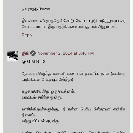
நம்புவதற்கில்லை.
இவ்வளவு விஷயத்தெளிவோடு கோபம் பற்றி எடுத்துரைப்பவர்
கோபக்காரராய் இருப்பதற்கில்லை என்பது என் அனுமானம்.
Reply
ஜீவி
November 2, 2014 at 5:48 PM
@ G.M.B --2
ஆரம்பத்திலிருந்து கடைசி வரை என் தயாரிப்பு தான்.(கவிதை
மாதிரியான அதையும் சேர்த்து)
எழுதறதிலே இது ஒரு டெக்னிக்.
உளவியல் சார்ந்த ஒன்று.
வாசிக்கிறவர்களுக்கு, 'நீ என்ன பெரிய பிஸ்தாவா' என்கிற
நினைப்பு
வந்து விட்டால் ஆபத்து.
யாரோ சொன்ன மாதிரி எதையும் சொன்னால் அதற்கு