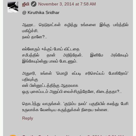
ஜீவி
November 3, 2014 at 7:58 AM
@ Kiruthika Sridhar
ஆஹா.. நெடுநாட்கள் கழித்து உங்களை இங்கு பார்த்தில்
மகிழ்ச்சி.
நலம் தானே?..
எல்லோரும் +க்குப் போய் விட்டதை
சமீபத்தில் தான் அறிந்தேன். இனிமே அங்கேயும்
இங்கேயும்ன்னு பாலம் போடணும்.
அதுசரி, உங்கள் 'மொழி எப்படி சரிசெய்யப் போகிறோம்'
பதிவுக்கு
என் பின்னூட்டத்திற்கு ஆதரவாக
ஒரு புகைப்படம் அனுப்பி வைச்சிருந்தேனே, கிடைத்ததா?..
தொடர்ந்து வாருங்கள். 'குடும்ப நலம்' பகுதியில் கலந்து பேசி
உருவாக்க வேண்டிய கருத்துக்கள் நிறைய உள்ளன.
Reply