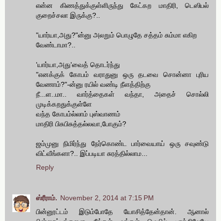
என்ன கிணத்துக்குள்ளிருந்து கேட்கற மாதிரி, டெஸிபல்
குறைச்சலா இருக்கு?..
"யார்யா,அது?"ன்னு அலறும் பொழுதே சத்தம் சும்மா எகிற
வேண்டாமா?..
'யார்யா,அது'வைத் தொடர்ந்து
"எனக்குக் கோபம் வராதுனு ஒரு தடவை சொன்னா புரிய
வேணாம்?"-ன்னு ரயில் வண்டி நீளத்திற்கு
நீ...ள..மா.. வார்த்தைகள் வந்தா, அதைச் சொல்லி
முடிக்கறதுக்குள்ளே
வந்த கோபம்ல்லாம் புஸ்வாணம்
மாதிரி பிசுபிசுத்தல்லவா,போகும்?
ஜம்முனு நிமிர்ந்து நேர்கொண்ட பார்வையாய் ஒரு சவுண்டு
விட்வீங்களா?.. இப்படியா சுரத்தில்லாம...
Reply
ஸ்ரீராம்.
November 2, 2014 at 7:15 PM
பின்னூட்டம் இடும்போதே யோசித்தேன்தான். ஆனால்