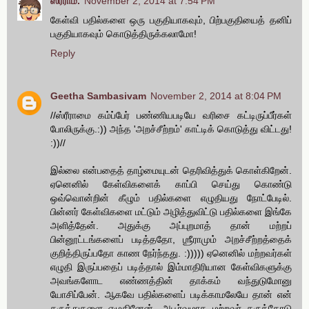
ஸ்ரீராம்.
November 2, 2014 at 7:54 PM
கேள்வி பதில்களை ஒரு பகுதியாகவும், பிற்பகுதியைத் தனிப்
பகுதியாகவும் கொடுத்திருக்கலாமோ!
Reply
Geetha Sambasivam
November 2, 2014 at 8:04 PM
//ஸ்ரீராமை கம்ப்பேர் பண்ணியபடியே வரிசை கட்டிருப்பீர்கள்
போலிருக்கு.:)) அந்த 'அறச்சீற்றம்' காட்டிக் கொடுத்து விட்டது!
:))//
இல்லை என்பதைத் தாழ்மையுடன் தெரிவித்துக் கொள்கிறேன்.
ஏனெனில் கேள்விகளைக் காப்பி செய்து கொண்டு
ஒவ்வொன்றின் கீழும் பதில்களை எழுதியது நோட்பேடில்.
பின்னர் கேள்விகளை மட்டும் அழித்துவிட்டு பதில்களை இங்கே
அளித்தேன். அதுக்கு அப்புறமாத் தான் மற்றப்
பின்னூட்டங்களைப் படித்ததோ, ஶ்ரீராமும் அறச்சீற்றத்தைக்
குறித்திருப்பதோ காண நேர்ந்தது. :))))) ஏனெனில் மற்றவர்கள்
எழுதி இருப்பதைப் படித்தால் இம்மாதிரியான கேள்விகளுக்கு
அவங்களோட எண்ணத்தின் தாக்கம் வந்துடுமோனு
யோசிப்பேன். ஆகவே பதில்களைப் படிக்காமலேயே தான் என்
கருத்துகளை எழுதினேன். அபூர்வமாக மற்றவர் கருத்தோடு