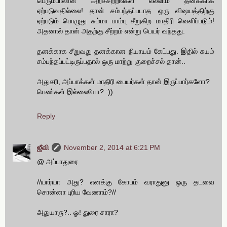
பெரும்பாலான அறச்சீற்றங்கள் எல்லாம் தனக்காக
ஏற்படுவதில்லை! தான் சம்பந்தப்படாத ஒரு விஷயத்திற்கு
ஏற்படும் பொழுது சும்மா பாம்பு சீறுகிற மாதிரி வெளிப்படும்!
அதனால் தான் அதற்கு சீற்றம் என்று பெயர் வந்தது.
தனக்காக சீறுவது தனக்கான நியாயம் கேட்பது. இதில் சுயம்
சம்பந்தப்பட்டிருப்பதால் ஒரு மாற்று குறைச்சல் தான்..
அதுசரி, அப்பாக்கள் மாதிரி பையர்கள் தான் இருப்பார்களோ?
பெண்கள் இல்லையோ? :))
Reply
ஜீவி
November 2, 2014 at 6:21 PM
@ அப்பாதுரை
//யார்யா அது? எனக்கு கோபம் வராதுனு ஒரு தடவை
சொன்னா புரிய வேணாம்?//
அதுயாரு?.. ஓ! துரை சாரா?