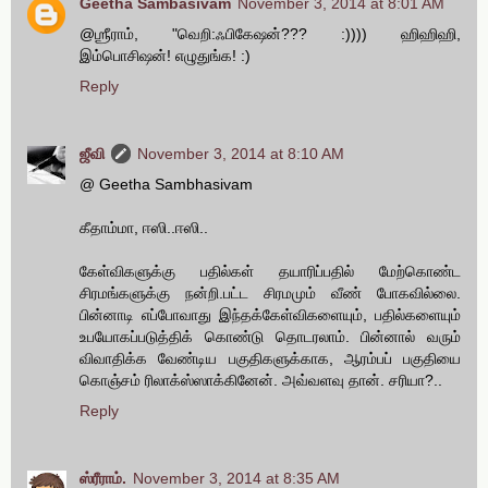
Geetha Sambasivam
November 3, 2014 at 8:01 AM
@ஶ்ரீராம், "வெறி:ஃபிகேஷன்??? :)))) ஹிஹிஹி,
இம்பொசிஷன்! எழுதுங்க! :)
Reply
ஜீவி
November 3, 2014 at 8:10 AM
@ Geetha Sambhasivam
கீதாம்மா, ஈஸி..ஈஸி..
கேள்விகளுக்கு பதில்கள் தயாரிப்பதில் மேற்கொண்ட
சிரமங்களுக்கு நன்றி.பட்ட சிரமமும் வீண் போகவில்லை.
பின்னாடி எப்போவாது இந்தக்கேள்விகளையும், பதில்களையும்
உபயோகப்படுத்திக் கொண்டு தொடரலாம். பின்னால் வரும்
விவாதிக்க வேண்டிய பகுதிகளுக்காக, ஆரம்பப் பகுதியை
கொஞ்சம் ரிலாக்ஸ்ஸாக்கினேன். அவ்வளவு தான். சரியா?..
Reply
ஸ்ரீராம்.
November 3, 2014 at 8:35 AM