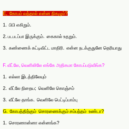
E, கோபம் வந்தால் என்ன நிகழும்?
1. பிபி எகிறும்.
2. படபடப்பா இருக்கும். கைகால் உதறும்.
3. கண்ணைக் கட்டிவிட்ட மாதிரி. என்ன நடக்குதுனே தெரியாது
F. வீட்லே, வெளிலிலே எங்கே அதிகமா கோபப்படுவீங்க?
1. எல்லா இடத்திலேயும்
2. வீட்லே நிறைய; வெளிலே கொஞ்சம்
3. வீட்லே தாங்க. வெளிலே பெட்டிப்பாம்பு
G. கோபத்திற்கும் சொரணைக்கும் சம்பந்தம் உண்டா?
1. சொரணான்னா என்னங்க?