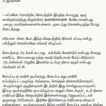
3. ஜமதக்னி
-- எப்பவோ அசாத்திய கோபத்தில் இருந்த பொழுது ஒரு
காகிதமெடுத்து கிறுக்கின questionnaire மேலே காண்பது.
பழைய காகிதங்களையெல்லாம் குடைந்து கொண்டிருந்த போது
கிடைத்தது.
சரியான விடையோ, இந்த விஷயத்தில் நீங்கள் எப்படி என்று
பார்த்துக் கொள்வதோ உங்கள் விருப்பம்.
கோபத்தை அடக்கக் கூடாது. கக்கிவிடவேண்டும் என்பது சிலரது
கணிப்பு. கோபமாவது வந்த சுவடு தெரியாமல் போய் விடுமாம்;
அடக்கினால் அதுவே இரண்டு மடங்கு தீமை தரும் என்பது
அவர்கள் கட்சி.
கோபப்படற மாதிரி நடிக்கறது, கோபப்படறது மாதிரி
சம்பந்தப்பட்டவருக்கு அவ்வளவு கெடுதல் விளைவிக்காதாம்.
பெரும்பாலும் குழந்தைகள் இடத்தில் இது செல்லுபடியாகுமாம்.
இப்படி நடிக்கறதிலே நாம விரும்பற பலனும் கிடைக்கும்; உடல் நிலை
பாதிப்பும் இந்த விஷயத்தில் இல்லைங்கறது அனுபவப்பட்டவர்
ஒருவரது அபிப்ராயம். இதிலே இன்னொரு எதிர்மறை விஷயம்
என்னன்னா, குழந்தைகளும் இந்த மாதிரி கோபப்படறதுக்கு சின்ன