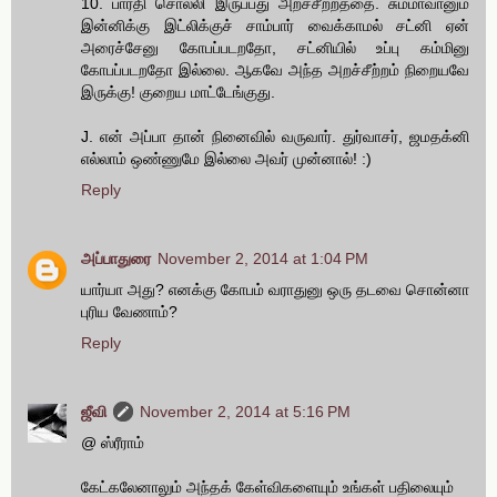
10. பாரதி சொல்லி இருப்பது அறச்சீற்றத்தை. சும்மாவானும்
இன்னிக்கு இட்லிக்குச் சாம்பார் வைக்காமல் சட்னி ஏன்
அரைச்சேனு கோபப்படறதோ, சட்னியில் உப்பு கம்மினு
கோபப்படறதோ இல்லை. ஆகவே அந்த அறச்சீற்றம் நிறையவே
இருக்கு! குறைய மாட்டேங்குது.
J. என் அப்பா தான் நினைவில் வருவார். துர்வாசர், ஜமதக்னி
எல்லாம் ஒண்ணுமே இல்லை அவர் முன்னால்! :)
Reply
அப்பாதுரை
November 2, 2014 at 1:04 PM
யார்யா அது? எனக்கு கோபம் வராதுனு ஒரு தடவை சொன்னா
புரிய வேணாம்?
Reply
ஜீவி
November 2, 2014 at 5:16 PM
@ ஸ்ரீராம்
கேட்கலேனாலும் அந்தக் கேள்விகளையும் உங்கள் பதிலையும்