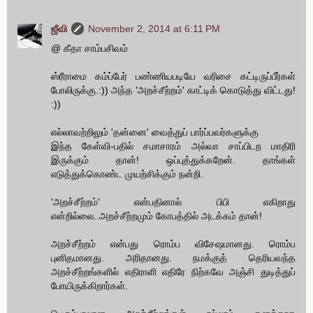
ஜீவி
November 2, 2014 at 6:11 PM
@ கீதா சாம்பசிவம்
ஸ்ரீராமை கம்ப்பேர் பண்ணியபடியே வரிசை கட்டிருப்பீர்கள்
போலிருக்கு.:)) அந்த 'அறச்சீற்றம்' காட்டிக் கொடுத்து விட்டது!
:))
எல்லாவற்றிலும் 'தன்னை' வைத்துப் பார்ப்பவர்களுக்கு
இந்த கேள்வி-பதில் சமாசாரம் அல்வா சாப்பிடற மாதிரி
இருக்கும் தான்! ஒப்புத்துக்கறேன். தாங்கள்
எடுத்துக்கொண்ட முயற்சிக்கும் நன்றி.
'அறச்சீற்றம்' என்பதினால் பிபி எகிறாது
என்றில்லை..அறச்சீற்றமும் கோபத்தில் அடக்கம் தான்!
அறச்சீற்றம் என்பது ரொம்ப விசேஷமானது. ரொம்ப
புனிதமானது. அரிதானது. நமக்குத் தெரியவந்த
அறச்சீற்றங்களில் எதிராளி எதிரே நிற்கவே அஞ்சி துடித்துப்
போயிருக்கிறார்கள்.