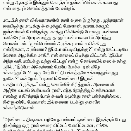
என்று ஆனதில் இன்னும் கொஞ்சம் தன்னம்பிக்கைக் கூடியது
என்பதையும் சொல்லத்தான் வேண்டும்.
மாடியில் தான் விஸ்வநாதனின் தனி அறை இருந்தது. முந்தாநாள்
கைபிடித்து மாடிக்கு அழைத்துப் போனான். நாலாபக்கமும்
ஜன்னல்கள் போலிருக்கு. காத்து பிச்சிண்டு போனது. என்னை
ஈஸிச்சேரில் அமர வைத்து தானும் என் காலடியில் அமர்ந்து
கொண்டான். "முன்பெல்லாம் அடிக்கடி கால் வலிக்கிறது
என்பீர்களே, அண்ணா? இப்போ எப்படியிருக்கு?" என்று கேட்டபடியே
லேசாக அமுக்கிற மாதிரி என் காலைப் பிடித்து விட்டான். 'இப்போ
அந்த வலி மார்புக்கு வந்து விட்டது' என்று சொல்லவில்லை; அதற்கு
பதில், "இப்போ அதெல்லாம் போயே போச்சு. ஏன் கீழே
உக்காந்துட்டே?.. ஒரு சேர் போட்டு பக்கத்தலே உக்காந்துக்கறது
தானே?" என்றேன். "பரவாயில்லேண்ணா! இதான்
வசதியாயிருக்கு.." என்று சொல்லிச் சிரித்தான். அவனை விட
அஞ்சே வயசுப் பெரியவன் நான். எந்த நேரத்திலும் சரிசமமாக
எனக்கு எதிர்த்தாற் போல் அவன் அமர்ந்து நான் பார்த்ததில்லை.
நின்னுண்டே பேசுவான்; இல்லைனா 'படக்'னு தரைலே
உக்காந்திடுவான்.
"அண்ணா.. திருவையாறிலே நாமல்லாம் ஒண்ணா இருக்கும் போது
திடீர்ன்னு ஒரு நாள் ஊரை விட்டேப் போயிட்டேனே, எங்கே