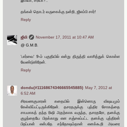
இப்போ, சரியா?..
தங்கள் தொடர் வருகைக்கு நன்றி, ஜிஎம்பி சார்!
Reply
ஜீவி
November 17, 2011 at 10:47 AM
@ G.M.B.
'பார்வை' 9-ம் பகுதியில் என்று திருத்தி வாசித்துக் கொள்ள
வேண்டுகிறேன்.
Reply
dondu(#11168674346665545885)
May 7, 2012 at
6:52 AM
சிரவணகுமாரன் கதையில் இன்னொரு விஷயமும்
கேள்விப்பட்டிருக்கிறேன். தசரதருக்கு புத்திர சோகத்தை
சாபமாகத் தந்த ரிஷி அதற்காக வருந்த, தசரதரோ, தனக்கு
குழந்தையே பிறக்காது என சஞ்சலப்பட்ட தனக்கு புத்திரன்
பிறப்பான் என்பதே சந்தோஷம்தான் எனக்கூறி அவரை