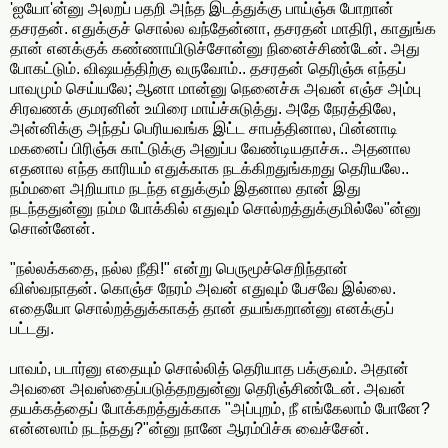
'ஐயோ'ன்னு அலறப் பதறி அந்த இடத்துக்கு பாய்ஞ்சு போறான்
தசரதன். எதுக்குச் சொல்ல வந்தேன்னா, தசரதன் மாதிரி, காதுங்க
தான் எனக்குக் கண்ணாயிடுச்சோன்னு நினைச்சிண்டேன். அது
போகட்டும். விஷயத்திற்கு வருவோம்.. தசரதன் தெரிஞ்சு எந்தப்
பாவமும் செய்யலே; ஆனா மான்னு நெனைச்சு அவன் எஞ்ச அம்பு
சிரவணக் குமரனின் உயிரை மாய்ச்சுடுத்து. அதே நேரத்திலே,
அன்னிக்கு அந்தப் பெரியவங்க இட்ட சாபத்தினால, பின்னாடி
மகனைப் பிரிஞ்சு காட்டுக்கு அனுப்ப வேண்டியதாச்சு.. அதனால
எதனால எந்த காரியம் எதுக்காக நடக்கிறதுங்கறது தெரியலே..
நம்மளை அறியாம நடந்த எதுக்கும் இதனால தான் இது
நடந்ததுன்னு நம்ம போக்கில் எதுவும் சொல்றத்துக்குமில்லே"ன்னு
சொன்னேன்.
"நல்லக்கதை, நல்ல நீதி!" என்று பெருமூச்செறிந்தான்
விஸ்வநாதன். கொஞ்ச நேரம் அவன் எதுவும் பேசவே இல்லை.
எதையோ சொல்றத்துக்காகத் தான் தயங்கறான்னு எனக்குப்
பட்டது.
பாவம், படார்னு எதையும் சொல்லித் தெரியாத பக்குவம். அதான்
அவனை அவஸ்தைப்படுத்தறதுன்னு தெரிஞ்சிண்டேன். அவன்
தயக்கத்தைப் போக்கறத்துக்காக "அப்புறம், நீ எங்கேலாம் போனே?
என்னலாம் நடந்தது?"ன்னு நானே ஆரம்பிச்சு வைச்சேன்.