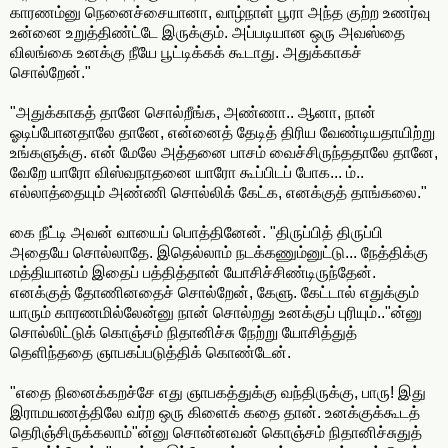
காரணம்னு நெனைச்சையானா, வாழ்நாள் பூரா அந்த குற்ற உணர்வு
உன்னை உறுத்திண்ட்டே இருக்கும். அப்படியான ஒரு அவஸ்தை
விலங்கை உனக்கு நீயே பூட்டிக்கக் கூடாது. அதுக்காகச்
சொல்றேன்."
"அதுக்காகத் தானே சொல்றீங்க, அண்ணா.. ஆனா, நான்
ஓடிப்போனதாலே தானே, என்னைத் தேடித் திரிய வேண்டியதாயிற்று
உங்களுக்கு. என் மேலே அத்தனை பாசம் வைச்சிருந்ததாலே தானே,
வேறே யாரோ விஸ்வநாதனை யாரோ கூப்பிடப் போக... ம்..
எல்லாத்தையும் அண்ணி சொல்லிக் கேட்க, எனக்குத் தாங்கலை."
கை நீட்டி அவன் வாயைப் பொத்தினேன். "திருப்பித் திருப்பி
அதையே சொல்லாதே. இதெல்லாம் நடக்கணும்னுட்டு... நேத்திக்கு
மத்தியானம் இதைப் பத்தித்தான் யோசிச்சிண்டிருந்தேன்.
எனக்குத் தோணினதைச் சொல்றேன், கேளு. கேட்டால் எதுக்கும்
யாரும் காரணமில்லேன்னு நான் சொல்றது உனக்குப் புரியும்.."ன்னு
சொல்லிட்டுக் கொஞ்சம் நிதானிச்சு நேற்று யோசித்துத்
தெளிந்ததை ஞாபகப்படுத்திக் கொண்டேன்.
"எதை நினைக்கறச்சே எது ஞாபகத்துக்கு வந்திருக்கு, பாரு! இது
இராமயணத்திலே வர்ற ஒரு கிளைக் கதை தான். உனக்குக்கூடத்
தெரிஞ்சிருக்கலாம்"ன்னு சொன்னவன் கொஞ்சம் நிதானிச்சுதுத்