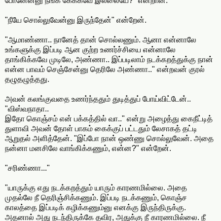
போனேன்னு நீங்க கேக்கவே இல்லையே?" என்றான்.
"நீயே சொல்லுவேன்னு இருந்தேன்" என்றேன்.
"ஆமாண்ணா.. நானேத் தான் சொல்லணும். ஆனா என்னாலே
உங்களுக்கு இப்படி ஆன குற்ற உணர்ச்சியை என்னாலே
தாங்கிக்கவே முடிலே, அண்ணா.. இப்படிலாம் நடக்கறத்துக்கு நான்
என்ன பாவம் செஞ்சேன்னு தெரிலே அண்ணா.." என்றவன் குரல்
தழுதழுத்தது.
அவன் கலங்குவதை உணர்ந்ததும் துடித்துப் போய்விட்டேன்..
"விஸ்வநாதா..
இதோ கொஞ்சம் என் பக்கத்தில் வா.." என்று அழைத்து கைநீட்டித்
துளாவி அவன் தோள் பாகம் கைக்குப் பட்டதும் லேசாகத் தட்டி
ஆறுதல் அளித்தேன். "இப்போ நான் ஒண்ணு சொல்லுவேன். அதை
நன்னா மனசிலே வாங்கிக்கணும், என்ன?" என்றேன்.
"சரிண்ணா..."
"யாருக்கு எது நடக்கறத்தும் யாரும் காரணமில்லை. அதை
முதல்லே நீ தெரிஞ்சிக்கணும். இப்படி நடக்கணும், கொஞ்ச
காலத்தை இப்படிக் கழிக்கணும்னு எனக்கு இருந்திருக்கு.
அதனால் அது நடந்திருக்கே தவிர, அதுக்கு நீ காரணமில்லை. நீ