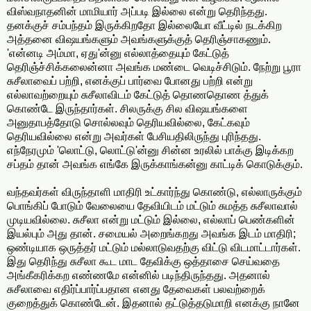
விஸ்வநாதனின் மாமியார் அப்படி இல்லை என்று தெரிந்தது.
தனக்குச் சம்பந்தம் இருக்கிறதோ இல்லையோ வீட்டில் நடக்கிற
அத்தனை விஷயங்களும் அவங்களுக்குத் தெரிஞ்சாகணும்.
'என்னடி அம்மா, ஏது'ன்னு எல்லாத்தையும் கேட்டுத்
தெரிஞ்ச்சிக்கலைன்னா அவங்க மண்டை வெடிச்சிடும். நேற்று பூரா
சுசீலாவைப் பற்றி, எனக்குப் பார்வை போனது பற்றி என்று
எல்லாவற்றையும் சுசீலாவிடம் கேட்டுத் தொணதொண த்துக்
கொண்டே இருந்தார்கள். சிலருக்கு சில விஷயங்களை
அனுதாபத்தோடு சொல்லவும் தெரியவில்லை, கேட்கவும்
தெரியவில்லை என்று அவர்கள் பேசியதிலிருந்து புரிந்தது.
எந்நேரமும் 'லொட்டு, லொட்டு'ன்னு சின்ன உரலில் பாக்கு இடிக்கற
சப்தம் தான் அவங்க எங்கே இருக்காங்கன்னு காட்டிக் கொடுக்கும்.
வந்தவர்கள் விருந்தாளி மாதிரி உட்கார்ந்து கொண்டு, எல்லாருக்கும்
பொங்கிப் போடும் வேலையை தேவியிடம் மட்டும் சுமத்த சுசீலாவால்
முடியவில்லை. சுசீலா என்று மட்டும் இல்லை, எல்லாப் பெண்களின்
இயல்பும் அது தான். சமையல் அறைங்கறது அவங்க இடம் மாதிரி;
ஒண்டியாக ஒருத்தர் மட்டும் மல்லாடுவதற்கு விட்டு விடமாட்டார்கள்.
இது தெரிந்து சுசீலா கூட மாட தேவிக்கு ஒத்தாசை செய்வதை
அங்கீகரிக்கற எண்ணமே என்னில் படிந்திருந்தது. அதனால்
சுசீலாவை எதிர்ப்பார்ப்பதான எனது தேவைகள் பலவற்றைக்
குறைத்துக் கொண்டேன். இதனால் தட்டுத்தடுமாறி எனக்கு நானே