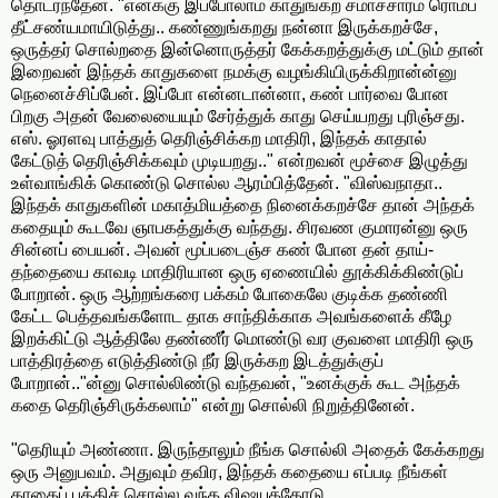
தொடர்ந்தேன். "எனக்கு இப்போலாம் காதுங்கற சமாச்சாரம் ரொம்ப
தீட்சண்யமாயிடுத்து.. கண்ணுங்கறது நன்னா இருக்கறச்சே,
ஒருத்தர் சொல்றதை இன்னொருத்தர் கேக்கறத்துக்கு மட்டும் தான்
இறைவன் இந்தக் காதுகளை நமக்கு வழங்கியிருக்கிறான்ன்னு
நெனைச்சிப்பேன். இப்போ என்னடான்னா, கண் பார்வை போன
பிறகு அதன் வேலையையும் சேர்த்துக் காது செய்யறது புரிஞ்சது.
எஸ். ஓரளவு பாத்துத் தெரிஞ்சிக்கற மாதிரி, இந்தக் காதால்
கேட்டுத் தெரிஞ்சிக்கவும் முடியறது.." என்றவன் மூச்சை இழுத்து
உள்வாங்கிக் கொண்டு சொல்ல ஆரம்பித்தேன். "விஸ்வநாதா..
இந்தக் காதுகளின் மகாத்மியத்தை நினைக்கறச்சே தான் அந்தக்
கதையும் கூடவே ஞாபகத்துக்கு வந்தது. சிரவண குமாரன்னு ஒரு
சின்னப் பையன். அவன் மூப்படைஞ்ச கண் போன தன் தாய்-
தந்தையை காவடி மாதிரியான ஒரு ஏணையில் தூக்கிக்கிண்டுப்
போறான். ஒரு ஆற்றங்கரை பக்கம் போகைலே குடிக்க தண்ணி
கேட்ட பெத்தவங்களோட தாக சாந்திக்காக அவங்களைக் கீழே
இறக்கிட்டு ஆத்திலே தண்ணீர் மொண்டு வர குவளை மாதிரி ஒரு
பாத்திரத்தை எடுத்திண்டு நீர் இருக்கற இடத்துக்குப்
போறான்.."ன்னு சொல்லிண்டு வந்தவன், "உனக்குக் கூட அந்தக்
கதை தெரிஞ்சிருக்கலாம்" என்று சொல்லி நிறுத்தினேன்.
"தெரியும் அண்ணா. இருந்தாலும் நீங்க சொல்லி அதைக் கேக்கறது
ஒரு அனுபவம். அதுவும் தவிர, இந்தக் கதையை எப்படி நீங்கள்
காதைப் பத்திச் சொல்ல வந்த விஷயத்தோடு