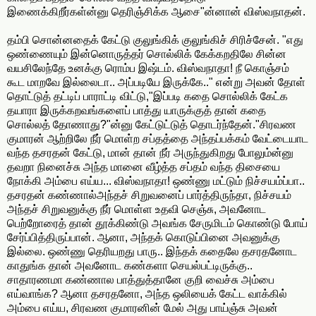
இணைக்கிறீர்கள்ன்னு தெரிஞ்சிக்க ஆசை"ன்னான் விஸ்வநாதன்.
தம்பி சொன்னதைக் கேட்டு குலுங்கிக் குலுங்கிச் சிரிச்சேன். "எது
ஒண்ணையும் இன்னொருத்தர் சொல்லிக் கேக்கறதிலே சின்ன
வயசிலேந்தே உனக்கு ரொம்ப இஷ்டம். விஸ்வநாதா! நீ கொஞ்சம்
கூட மாறவே இல்லைடா.. அப்படியே இருக்கே.." என்று அவன் தோள்
தொட்டுத் தட்டிப் பாராட்டி விட்டு,"இப்படி கதை சொல்லிக் கேட்க
தயாரா இருக்கறவங்களைப் பாத்து யாருக்குத் தான் கதை
சொல்லத் தோணாது?"ன்னு கேட்டுட்டுத் தொடர்ந்தேன்."சிரவண
குமாரன் ஆற்றிலே நீர் மொள்ற சப்தத்தை அந்தப்பக்கம் வேட்டையாட
வந்த தசரதன் கேட்டு, மான் தான் நீர் அருந்துகிறது போலும்ன்னு
தவறா நினைச்சு அந்த மானை வீழ்த்த சப்தம் வந்த திசையை
நோக்கி அம்பை எய்ய... விஸ்வநாதா! ஒண்ணு மட்டும் நிச்சயம்ப்பா..
தசரதன் கண்ணால்அந்தச் சிறுவனைப் பார்த்திருந்தா, நிச்சயம்
அந்தச் சிறுவனுக்கு நீர் மொள்ள உதவி செஞ்சு, அவனோட
பெற்றோரைத் தான் தூக்கிண்டு அவங்க சேருமிடம் கொண்டு போய்
சேர்ப்பித்திருப்பான். ஆனா, அந்தக் கொடுப்பினை அவனுக்கு
இல்லை. ஒண்ணு தெரியறது பாரு.. இந்தக் கதைலே தசரதனோட
காதுங்க தான் அவனோட கண்களா செயல்பட்டிருக்கு..
சாதாரணமா கண்ணால பாத்துத்தானே குறி வைச்சு அம்பை
எய்வாங்க? ஆனா தசரதனோ, அந்த ஒலியைக் கேட்ட வாக்கில்
அம்பை எய்ய, சிரவண குமாரனின் மேல் அது பாய்ஞ்சு அவன்