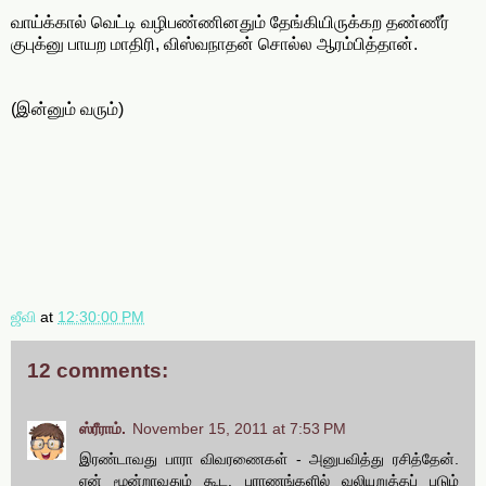
வாய்க்கால் வெட்டி வழிபண்ணினதும் தேங்கியிருக்கற தண்ணீர்
குபுக்னு பாயற மாதிரி, விஸ்வநாதன் சொல்ல ஆரம்பித்தான்.
(இன்னும் வரும்)
ஜீவி
at
12:30:00 PM
12 comments:
ஸ்ரீராம்.
November 15, 2011 at 7:53 PM
இரண்டாவது பாரா விவரணைகள் - அனுபவித்து ரசித்தேன்.
ஏன் மூன்றாவதும் கூட. புராணங்களில் வலியுறுத்தப் படும்