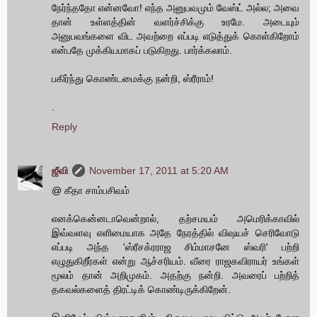
நேர்ந்ததோ என்னவோ! எந்த அனுபவமும் வேஸ்ட் அல்ல; அவை
தான் உள்ளத்தின் வளர்ச்சிக்கு உரமே. அடையும்
அனுபவங்களை விட அவற்றை எப்படி எடுத்துக் கொள்கிறோம்
என்பதே முக்கியமாகப் படுகிறது. பார்க்கலாம்.
பகிர்ந்து கொண்டமைக்கு நன்றி, ஸ்ரீராம்!
.
Reply
ஜீவி
November 17, 2011 at 5:20 AM
@ கீதா சாம்பசிவம்
எனக்கென்னடாவென்றால், தற்சமயம் அமெரிக்காவில்
இவ்வளவு எளிமையாக அதே நேரத்தில் விஷயச் செரிவோடு
எப்படி அந்த 'ஸ்ரீசக்ரராஜ சிம்மாசனே ஸ்வரி' பற்றி
எழுதுகிறீர்கள் என்று ஆச்சரியம். வீரை ராஜகவிராயர் உங்கள்
மூலம் தான் அறிமுகம். அதற்கு நன்றி. அவரைப் பற்றித்
தகவல்களைத் திரட்டிக் கொண்டிருக்கிறேன்.